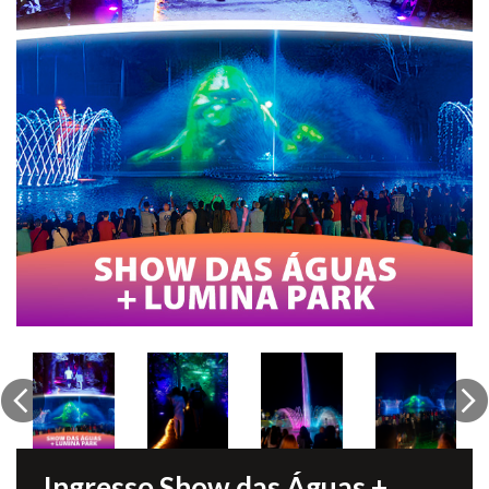
Previous
Ne
Ingresso Show das Águas +