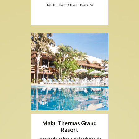
harmonia com a natureza
Mabu Thermas Grand
Resort
Localizado sobre a maior fonte de