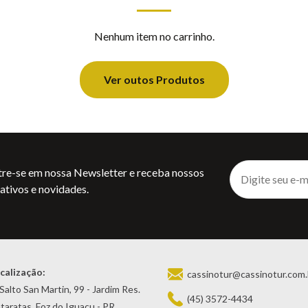
Nenhum item no carrinho.
Ver outos Produtos
re-se em nossa Newsletter e receba nossos
ativos e novidades.
calização:
cassinotur@cassinotur.com.
 Salto San Martin, 99 - Jardim Res.
(45) 3572-4434
taratas, Foz do Iguaçu - PR