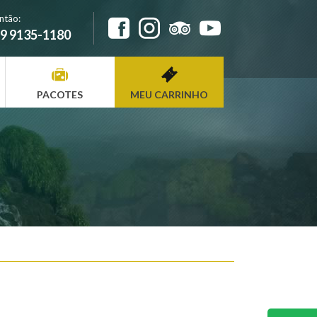
ntão:
9 9135-1180
PACOTES
MEU CARRINHO