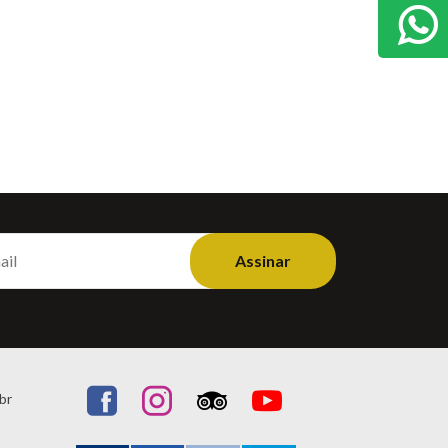
Assinar
br