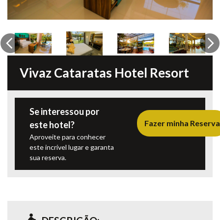
Previous
Ne
Vivaz Cataratas Hotel Resort
Se interessou por
Fazer minha Reserva
este hotel?
Aproveite para conhecer
este incrível lugar e garanta
sua reserva.